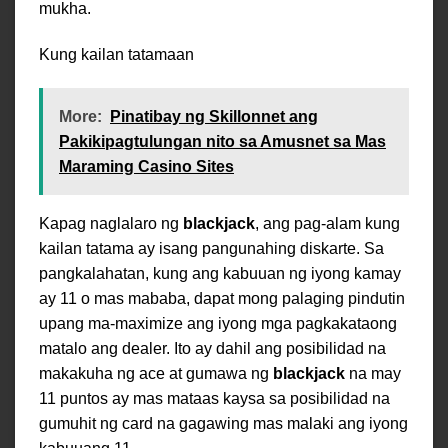
mukha.
Kung kailan tatamaan
More:
Pinatibay ng Skillonnet ang
Pakikipagtulungan nito sa Amusnet sa Mas
Maraming Casino Sites
Kapag naglalaro ng
blackjack
, ang pag-alam kung
kailan tatama ay isang pangunahing diskarte. Sa
pangkalahatan, kung ang kabuuan ng iyong kamay
ay 11 o mas mababa, dapat mong palaging pindutin
upang ma-maximize ang iyong mga pagkakataong
matalo ang dealer. Ito ay dahil ang posibilidad na
makakuha ng ace at gumawa ng
blackjack
na may
11 puntos ay mas mataas kaysa sa posibilidad na
gumuhit ng card na gagawing mas malaki ang iyong