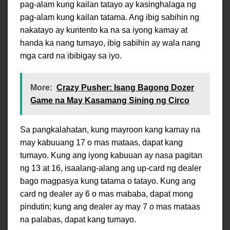
pag-alam kung kailan tatayo ay kasinghalaga ng
pag-alam kung kailan tatama. Ang ibig sabihin ng
nakatayo ay kuntento ka na sa iyong kamay at
handa ka nang tumayo, ibig sabihin ay wala nang
mga card na ibibigay sa iyo.
More:
Crazy Pusher: Isang Bagong Dozer
Game na May Kasamang Sining ng Circo
Sa pangkalahatan, kung mayroon kang kamay na
may kabuuang 17 o mas mataas, dapat kang
tumayo. Kung ang iyong kabuuan ay nasa pagitan
ng 13 at 16, isaalang-alang ang up-card ng dealer
bago magpasya kung tatama o tatayo. Kung ang
card ng dealer ay 6 o mas mababa, dapat mong
pindutin; kung ang dealer ay may 7 o mas mataas
na palabas, dapat kang tumayo.