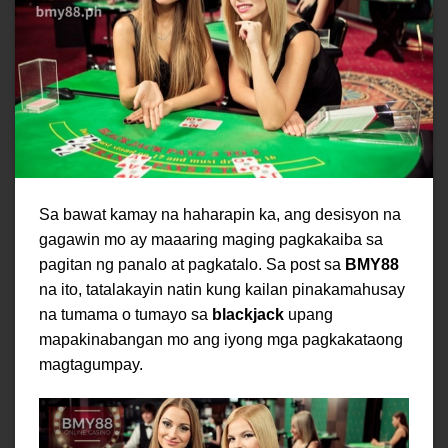
Sa bawat kamay na haharapin ka, ang desisyon na
gagawin mo ay maaaring maging pagkakaiba sa
pagitan ng panalo at pagkatalo. Sa post sa
BMY88
na ito, tatalakayin natin kung kailan pinakamahusay
na tumama o tumayo sa
blackjack
upang
mapakinabangan mo ang iyong mga pagkakataong
magtagumpay.