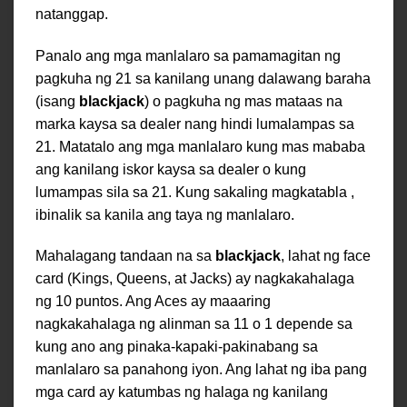
natanggap.
Panalo ang mga manlalaro sa pamamagitan ng
pagkuha ng 21 sa kanilang unang dalawang baraha
(isang
blackjack
) o pagkuha ng mas mataas na
marka kaysa sa dealer nang hindi lumalampas sa
21. Matatalo ang mga manlalaro kung mas mababa
ang kanilang iskor kaysa sa dealer o kung
lumampas sila sa 21. Kung sakaling magkatabla ,
ibinalik sa kanila ang taya ng manlalaro.
Mahalagang tandaan na sa
blackjack
, lahat ng face
card (Kings, Queens, at Jacks) ay nagkakahalaga
ng 10 puntos. Ang Aces ay maaaring
nagkakahalaga ng alinman sa 11 o 1 depende sa
kung ano ang pinaka-kapaki-pakinabang sa
manlalaro sa panahong iyon. Ang lahat ng iba pang
mga card ay katumbas ng halaga ng kanilang