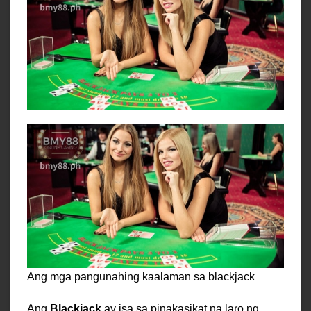
Ang mga pangunahing kaalaman sa blackjack
Ang
Blackjack
ay isa sa pinakasikat na laro ng