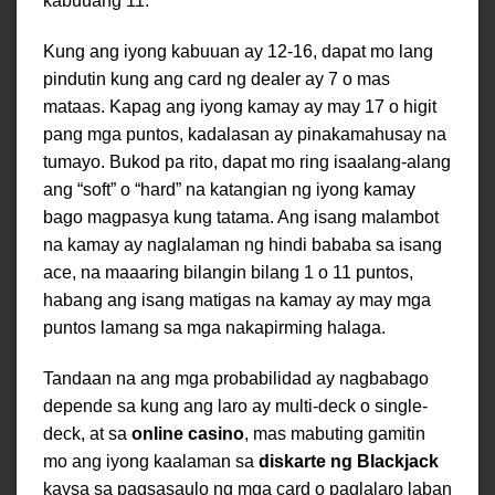
kabuuang 11.
Kung ang iyong kabuuan ay 12-16, dapat mo lang
pindutin kung ang card ng dealer ay 7 o mas
mataas. Kapag ang iyong kamay ay may 17 o higit
pang mga puntos, kadalasan ay pinakamahusay na
tumayo. Bukod pa rito, dapat mo ring isaalang-alang
ang “soft” o “hard” na katangian ng iyong kamay
bago magpasya kung tatama. Ang isang malambot
na kamay ay naglalaman ng hindi bababa sa isang
ace, na maaaring bilangin bilang 1 o 11 puntos,
habang ang isang matigas na kamay ay may mga
puntos lamang sa mga nakapirming halaga.
Tandaan na ang mga probabilidad ay nagbabago
depende sa kung ang laro ay multi-deck o single-
deck, at sa
online casino
, mas mabuting gamitin
mo ang iyong kaalaman sa
diskarte ng Blackjack
kaysa sa pagsasaulo ng mga card o paglalaro laban