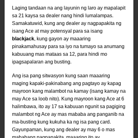
Laging tandaan na ang layunin ng laro ay mapalapit
sa 21 kaysa sa dealer nang hindi lumalampas.
Samakatuwid, kung ang dealer ay nagpapakita ng
isang Ace at may potensyal para sa isang
blackjack
, kung gayon ay maaaring
pinakamahusay para sa iyo na tumayo sa anumang
kabuuang mas mataas sa 12, para hindi mo
ipagsapalaran ang busting.
Ang isa pang sitwasyon kung saan maaaring
maging kapaki-pakinabang ang pagtayo ay kapag
mayroon kang malambot na kamay (isang kamay na
may Ace sa loob nito). Kung mayroon kang Ace at 6
halimbawa, ito ay 17 sa kabuuan ngunit sa pagiging
malambot ng Ace ay mas mababa ang panganib na
ma-busting kung kukuha ka ng isa pang card.
Gayunpaman, kung ang dealer ay may 6 o mas
mababang pagpapakita, maaaring ito ay