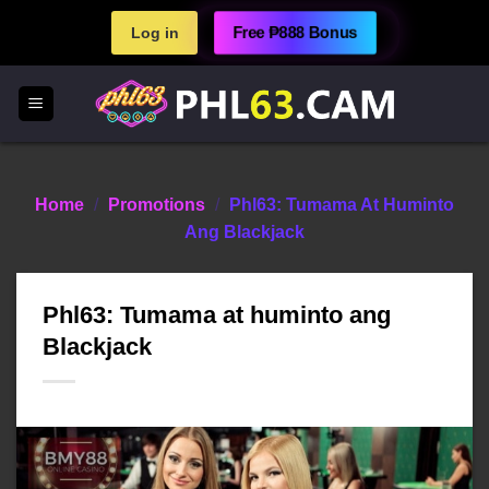
Skip
Free ₱888 Bonus
Log in
to
content
Home
/
Promotions
/
Phl63: Tumama At Huminto
Ang Blackjack
Phl63: Tumama at huminto ang
Blackjack