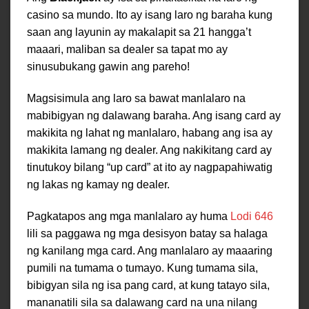
casino sa mundo. Ito ay isang laro ng baraha kung
saan ang layunin ay makalapit sa 21 hangga’t
maaari, maliban sa dealer sa tapat mo ay
sinusubukang gawin ang pareho!
Magsisimula ang laro sa bawat manlalaro na
mabibigyan ng dalawang baraha. Ang isang card ay
makikita ng lahat ng manlalaro, habang ang isa ay
makikita lamang ng dealer. Ang nakikitang card ay
tinutukoy bilang “up card” at ito ay nagpapahiwatig
ng lakas ng kamay ng dealer.
Pagkatapos ang mga manlalaro ay huma
Lodi 646
lili sa paggawa ng mga desisyon batay sa halaga
ng kanilang mga card. Ang manlalaro ay maaaring
pumili na tumama o tumayo. Kung tumama sila,
bibigyan sila ng isa pang card, at kung tatayo sila,
mananatili sila sa dalawang card na una nilang