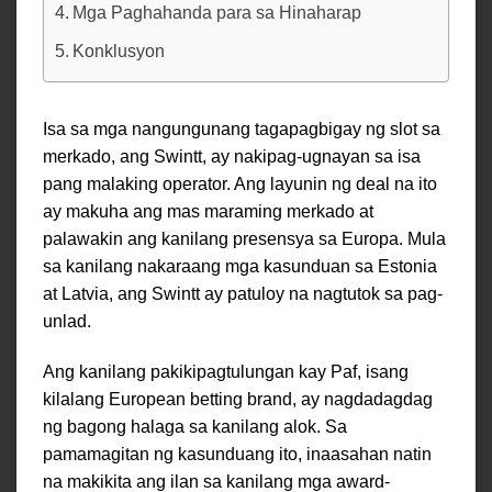
Mga Paghahanda para sa Hinaharap
Konklusyon
Isa sa mga nangungunang tagapagbigay ng slot sa
merkado, ang Swintt, ay nakipag-ugnayan sa isa
pang malaking operator. Ang layunin ng deal na ito
ay makuha ang mas maraming merkado at
palawakin ang kanilang presensya sa Europa. Mula
sa kanilang nakaraang mga kasunduan sa Estonia
at Latvia, ang Swintt ay patuloy na nagtutok sa pag-
unlad.
Ang kanilang pakikipagtulungan kay Paf, isang
kilalang European betting brand, ay nagdadagdag
ng bagong halaga sa kanilang alok. Sa
pamamagitan ng kasunduang ito, inaasahan natin
na makikita ang ilan sa kanilang mga award-