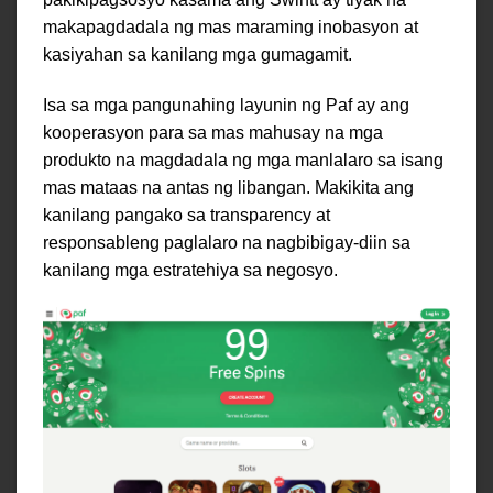
makapagdadala ng mas maraming inobasyon at
kasiyahan sa kanilang mga gumagamit.
Isa sa mga pangunahing layunin ng Paf ay ang
kooperasyon para sa mas mahusay na mga
produkto na magdadala ng mga manlalaro sa isang
mas mataas na antas ng libangan. Makikita ang
kanilang pangako sa transparency at
responsableng paglalaro na nagbibigay-diin sa
kanilang mga estratehiya sa negosyo.