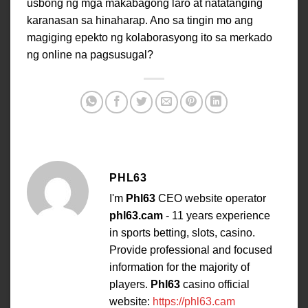
usbong ng mga makabagong laro at natatanging
karanasan sa hinaharap. Ano sa tingin mo ang
magiging epekto ng kolaborasyong ito sa merkado
ng online na pagsusugal?
PHL63
I'm
Phl63
CEO website operator
phl63.cam
- 11 years experience
in sports betting, slots, casino.
Provide professional and focused
information for the majority of
players.
Phl63
casino official
website:
https://phl63.cam