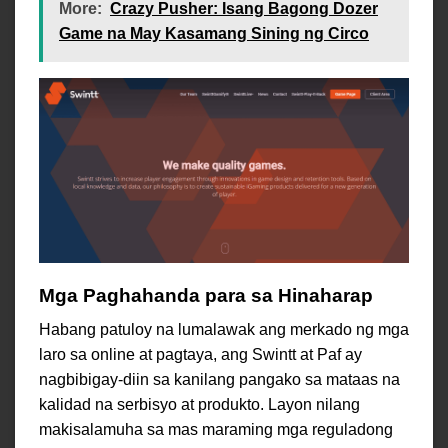
More:
Crazy Pusher: Isang Bagong Dozer
Game na May Kasamang Sining ng Circo
Mga Paghahanda para sa Hinaharap
Habang patuloy na lumalawak ang merkado ng mga
laro sa online at pagtaya, ang Swintt at Paf ay
nagbibigay-diin sa kanilang pangako sa mataas na
kalidad na serbisyo at produkto. Layon nilang
makisalamuha sa mas maraming mga reguladong