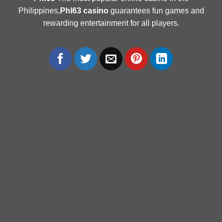
Philippines,
Phl63 casino
guarantees fun games and
rewarding entertainment for all players.